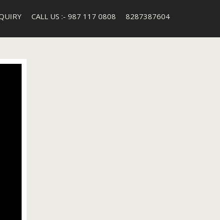
QUIRY
CALL US :- 987 117 0808
8287387604