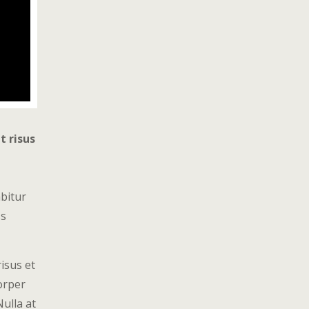
t risus
abitur
ss
risus et
orper
Nulla at