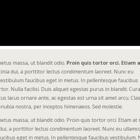
metus massa, ut blandit odio.
Proin quis tortor orci. Etiam a
nia dui, a porttitor lectus condimentum laoreet. Nunc eu
vestibulum faucibus eget in metus. In pellentesque faucibus
tor. Nulla facilisi. Duis aliquet egestas purus in blandit. Cur
acus lacus ornare ante, ac egestas est urna sit amet arcu. Cla
conubia nostra, per inceptos himenaeos. Sed molestie.
etus massa, ut blandit odio. Proin quis tortor orci. Etiam at 
dui, a porttitor lectus condimentum laoreet. Nunc eu ullamc
aucibus eget in metus. In pellentesque faucibus vestibulum. 